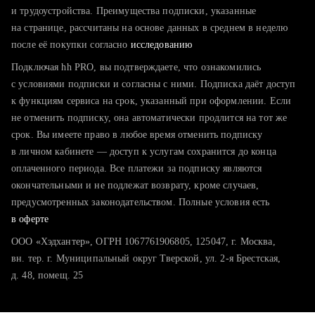
тратите много времени на поиск и вручную поднимаете
и трудоустройства. Преимущества подписки, указанные
резюме
на странице, рассчитаны на основе данных в среднем в неделю
после её покупки согласно
хотите сравнить себя с конкурентами и оценить шансы
исследованию
Подключая hh PRO, вы подтверждаете, что ознакомились
с условиями подписки и согласны с ними. Подписка даёт доступ
к функциям сервиса на срок, указанный при оформлении. Если
не отменить подписку, она автоматически продлится на тот же
срок. Вы имеете право в любое время отменить подписку
в личном кабинете — доступ к услугам сохранится до конца
оплаченного периода. Все платежи за подписку являются
окончательными и не подлежат возврату, кроме случаев,
предусмотренных законодательством. Полные условия есть
в оферте
ООО «Хэдхантер», ОГРН 1067761906805, 125047, г. Москва,
вн. тер. г. Муниципальный округ Тверской, ул. 2-я Брестская,
д. 48, помещ. 25