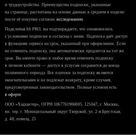
тратите много времени на поиск и вручную поднимаете
и трудоустройства. Преимущества подписки, указанные
резюме
на странице, рассчитаны на основе данных в среднем в неделю
после её покупки согласно
хотите сравнить себя с конкурентами и оценить шансы
исследованию
Подключая hh PRO, вы подтверждаете, что ознакомились
с условиями подписки и согласны с ними. Подписка даёт доступ
к функциям сервиса на срок, указанный при оформлении. Если
не отменить подписку, она автоматически продлится на тот же
срок. Вы имеете право в любое время отменить подписку
в личном кабинете — доступ к услугам сохранится до конца
оплаченного периода. Все платежи за подписку являются
окончательными и не подлежат возврату, кроме случаев,
предусмотренных законодательством. Полные условия есть
в оферте
ООО «Хэдхантер», ОГРН 1067761906805, 125047, г. Москва,
вн. тер. г. Муниципальный округ Тверской, ул. 2-я Брестская,
д. 48, помещ. 25