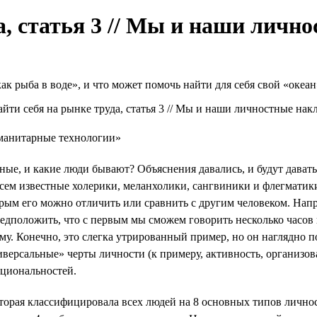
а, статья 3 // Мы и наши личн
как рыба в воде», и что может помочь найти для себя свой «океан
уманитарные технологии»
ные, и какие люди бывают? Объяснения давались, и будут дават
сем известные холерики, меланхолики, сангвиники и флегматики
рым его можно отличить или сравнить с другим человеком. Напри
дположить, что с первым мы сможем говорить несколько часов к
му. Конечно, это слегка утрированный пример, но он наглядно п
ерсальные» черты личности (к примеру, активность, организован
ациональностей.
оторая классифицировала всех людей на 8 основных типов лично