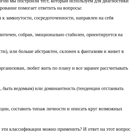
логии мы построили тест, который используем для диагностики
рование помогает ответить на вопросы:
 к замкнутости, сосредоточенности, направлен на себя
литичен, собран, эмоционально стабилен, ориентируется на
и), или больше абстрактен, склонен к фантазиям и живет в
организован, любит жить по плану и все заранее рассчитывать
, быть ведомым) или доминантность (тенденции отстаивать
енции, составить типаж личности и описать круг возможных
е эти классификации можно применить? И ответ на этот вопрос