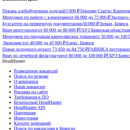
Пекарь хлебобулочных изделий
5 000
₽
Левонян Саргис Каренов
Менеджер по работе с клиентами
от
66 000
до
75 900
₽
Экспресс
Бухгалтер на первичную документацию
50 000
₽
Лиман, Брянск
Врач-рентгенолог
от
60 000
до
80 000
₽
ГАУЗ Брянская областная
Менеджер по продажам канцелярских товаров
от
50 000
до
100 
Экономист
от
40 000
до
45 000
₽
Алекс, Брянск
Повар холодного цеха
от
73 450
до
84 750
₽
FABRIKA ресторанны
Врач по лечебной физкультуре
от
80 000
до
100 000
₽
ГБУЗ Брянс
HeadHunter
Размещение вакансий
Поиск по резюме
О компании
Наши вакансии
Реклама на сайте
Требования к ПО
Безопасный HeadHunter
HeadHunter API
Партнерам
Инвесторам
Каталог компаний
Поиск по вакансиям в Брянске