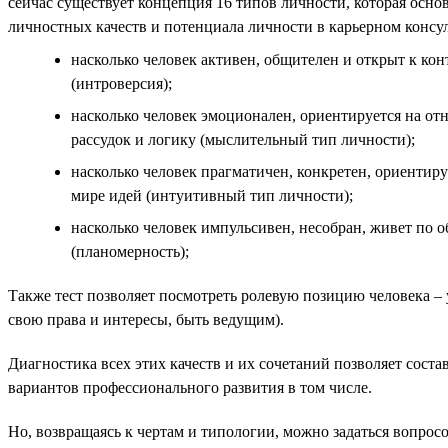
сейчас существует концепция 16 типов личности, которая осно
личностных качеств и потенциала личности в карьерном консу
насколько человек активен, общителен и открыт к кон
(интроверсия);
насколько человек эмоционален, ориентируется на от
рассудок и логику (мыслительный тип личности);
насколько человек прагматичен, конкретен, ориентир
мире идей (интуитивный тип личности);
насколько человек импульсивен, несобран, живет по о
(планомерность);
Также тест позволяет посмотреть ролевую позицию человека –
свою права и интересы, быть ведущим).
Диагностика всех этих качеств и их сочетаний позволяет сост
вариантов профессионального развития в том числе.
Но, возвращаясь к чертам и типологии, можно задаться вопрос