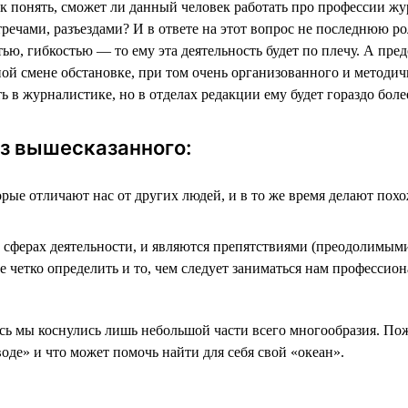
ак понять, сможет ли данный человек работать про профессии жу
ечами, разъездами? И в ответе на этот вопрос не последнюю ро
ю, гибкостью — то ему эта деятельность будет по плечу. А пред
 смене обстановке, при том очень организованного и методично
 в журналистике, но в отделах редакции ему будет гораздо более
з вышесказанного:
ые отличают нас от других людей, и в то же время делают похо
ферах деятельности, и являются препятствиями (преодолимыми, 
е четко определить и то, чем следует заниматься нам профессио
сь мы коснулись лишь небольшой части всего многообразия. Пожал
 воде» и что может помочь найти для себя свой «океан».