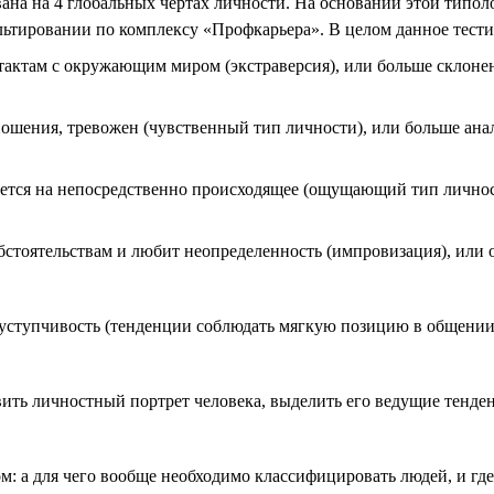
вана на 4 глобальных чертах личности. На основании этой типо
льтировании по комплексу «Профкарьера». В целом данное тести
тактам с окружающим миром (экстраверсия), или больше склонен
ношения, тревожен (чувственный тип личности), или больше ана
уется на непосредственно происходящее (ощущающий тип личност
бстоятельствам и любит неопределенность (импровизация), или 
 уступчивость (тенденции соблюдать мягкую позицию в общении
авить личностный портрет человека, выделить его ведущие тенд
ом: а для чего вообще необходимо классифицировать людей, и гд