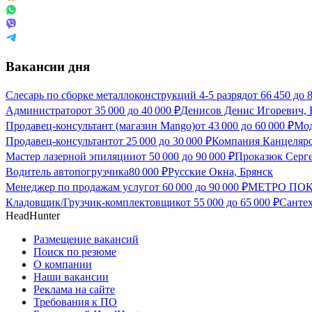
Вакансии дня
Слесарь по сборке металлоконструкций 4-5 разряд
от
66 450
до
Администратор
от
35 000
до
40 000
₽
Денисов Денис Игоревич, 
Продавец-консультант (магазин Mango)
от
43 000
до
60 000
₽
Мод
Продавец-консультант
от
25 000
до
30 000
₽
Компания Канцелярс
Мастер лазерной эпиляции
от
50 000
до
90 000
₽
Проказюк Серге
Водитель автопогрузчика
80 000
₽
Русские Окна, Брянск
Менеджер по продажам услуг
от
60 000
до
90 000
₽
МЕТРО ПОК
Кладовщик/Грузчик-комплектовщик
от
55 000
до
65 000
₽
Сантех
HeadHunter
Размещение вакансий
Поиск по резюме
О компании
Наши вакансии
Реклама на сайте
Требования к ПО