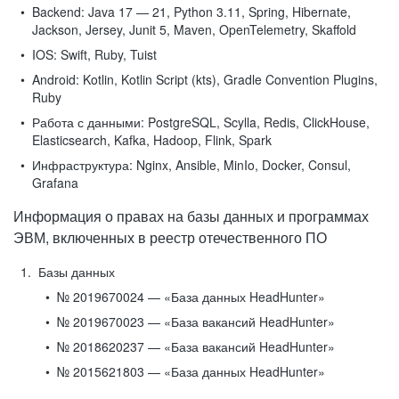
Backend:
Java 17 — 21, Python 3.11, Spring, Hibernate,
Jackson, Jersey, Junit 5, Maven, OpenTelemetry, Skaffold
IOS:
Swift, Ruby, Tuist
Android:
Kotlin, Kotlin Script (kts), Gradle Convention Plugins,
Ruby
Работа с данными:
PostgreSQL, Scylla, Redis, ClickHouse,
Elasticsearch, Kafka, Hadoop, Flink, Spark
Инфраструктура:
Nginx, Ansible, MinIo, Docker, Consul,
Grafana
Информация о правах на базы данных и программах
ЭВМ, включенных в реестр отечественного ПО
Базы данных
№ 2019670024 — «База данных HeadHunter»
№ 2019670023 — «База вакансий HeadHunter»
№ 2018620237 — «База вакансий HeadHunter»
№ 2015621803 — «База данных HeadHunter»