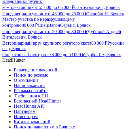
Кладовщик/Грузчик-
комплектовщик
от
55 000
до
65 000
₽
Сантехмаркетт, Брянск
Продавец-консультант
от
45 000
до
75 000
₽
СтройлоН, Брянск
Мастер участка по неразрушающему
контролю
80 000
₽
СпецВагонСервис, Брянск
Продавец-консультант
от
50 000
до
80 000
₽
Дубовой Андрей
Витальевич, Брянск
Ветеринарный врач крупного рогатого скота
80 000
₽
Русский
сыр, Брянск
Оператор call-центра
от
38 000
до
53 000
₽
Турбо-Тех, Брянск
HeadHunter
Размещение вакансий
Поиск по резюме
О компании
Наши вакансии
Реклама на сайте
Требования к ПО
Безопасный HeadHunter
HeadHunter API
Партнерам
Инвесторам
Каталог компаний
Поиск по вакансиям в Брянске