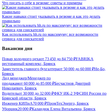
Что писать о себе в резюме: советы и примеры
Какие навыки стоит указывать в резюме и как это делать
правильно
Как использовать hh.ru по максимуму: все возможности
сервиса для соискателей
Вакансии дня
Повар холодного цеха
от
73 450
до
84 750
₽
FABRIKA
ресторанный комплекс, Брянск
Заместитель главного бухгалтера
от
50 000
до
60 000
₽
Не-Бо,
Брянск
Лид менеджер/Менеджер по
продажам
от
60 000
до
85 000
₽
Бесчастнов Дмитрий
Николаевич, Брянск
Водитель
от
30 000
до
32 000
₽
ФКУ ИК-2 УФСИН России по
Брянской области, Брянск
Инженер КИПиА
70 000
₽
ПромТехЭнерго, Брянск
Уборщик
20 000
₽
Каландюк Елена Витальевна, Брянск