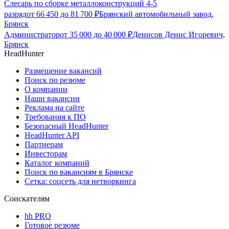
Слесарь по сборке металлоконструкций 4-5
разряд
от
66 450
до
81 700
₽
Брянский автомобильный завод,
Брянск
Администратор
от
35 000
до
40 000
₽
Денисов Денис Игоревич,
Брянск
HeadHunter
Размещение вакансий
Поиск по резюме
О компании
Наши вакансии
Реклама на сайте
Требования к ПО
Безопасный HeadHunter
HeadHunter API
Партнерам
Инвесторам
Каталог компаний
Поиск по вакансиям в Брянске
Сетка: соцсеть для нетворкинга
Соискателям
hh PRO
Готовое резюме