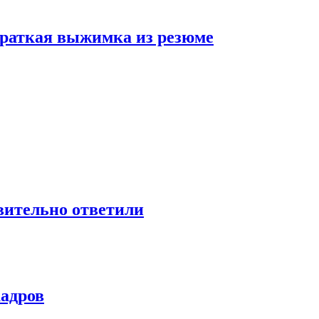
 краткая выжимка из резюме
твительно ответили
кадров