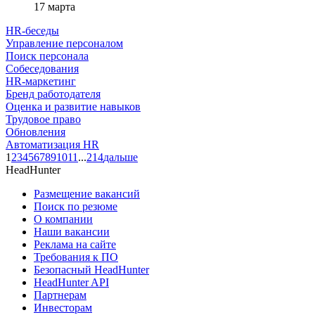
17 марта
HR-беседы
Управление персоналом
Поиск персонала
Собеседования
HR-маркетинг
Бренд работодателя
Оценка и развитие навыков
Трудовое право
Обновления
Автоматизация HR
1
2
3
4
5
6
7
8
9
10
11
...
214
дальше
HeadHunter
Размещение вакансий
Поиск по резюме
О компании
Наши вакансии
Реклама на сайте
Требования к ПО
Безопасный HeadHunter
HeadHunter API
Партнерам
Инвесторам