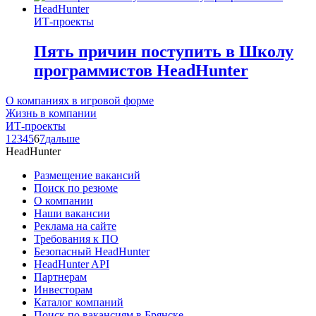
ИТ-проекты
Пять причин поступить в Школу
программистов HeadHunter
О компаниях в игровой форме
Жизнь в компании
ИТ-проекты
1
2
3
4
5
6
7
дальше
HeadHunter
Размещение вакансий
Поиск по резюме
О компании
Наши вакансии
Реклама на сайте
Требования к ПО
Безопасный HeadHunter
HeadHunter API
Партнерам
Инвесторам
Каталог компаний
Поиск по вакансиям в Брянске