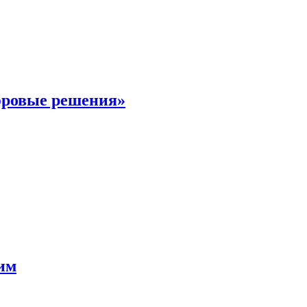
фровые решения»
мим