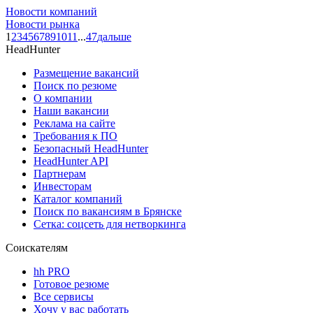
Новости компаний
Новости рынка
1
2
3
4
5
6
7
8
9
10
11
...
47
дальше
HeadHunter
Размещение вакансий
Поиск по резюме
О компании
Наши вакансии
Реклама на сайте
Требования к ПО
Безопасный HeadHunter
HeadHunter API
Партнерам
Инвесторам
Каталог компаний
Поиск по вакансиям в Брянске
Сетка: соцсеть для нетворкинга
Соискателям
hh PRO
Готовое резюме
Все сервисы
Хочу у вас работать