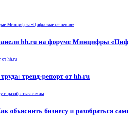
 панели hh.ru на форуме Минцифры «Ци
труда: тренд-репорт от hh.ru
Как объяснить бизнесу и разобраться са