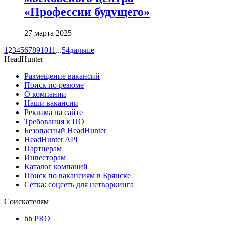
«Профессии будущего»
27 марта 2025
1
2
3
4
5
6
7
8
9
10
11
...
54
дальше
HeadHunter
Размещение вакансий
Поиск по резюме
О компании
Наши вакансии
Реклама на сайте
Требования к ПО
Безопасный HeadHunter
HeadHunter API
Партнерам
Инвесторам
Каталог компаний
Поиск по вакансиям в Брянске
Сетка: соцсеть для нетворкинга
Соискателям
hh PRO