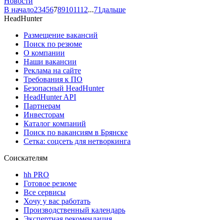
Новости
В начало
2
3
4
5
6
7
8
9
10
11
12
...
71
дальше
HeadHunter
Размещение вакансий
Поиск по резюме
О компании
Наши вакансии
Реклама на сайте
Требования к ПО
Безопасный HeadHunter
HeadHunter API
Партнерам
Инвесторам
Каталог компаний
Поиск по вакансиям в Брянске
Сетка: соцсеть для нетворкинга
Соискателям
hh PRO
Готовое резюме
Все сервисы
Хочу у вас работать
Производственный календарь
Экспертная рекомендация