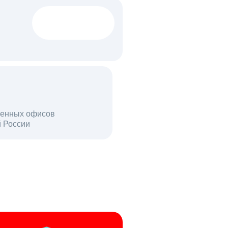
1522 тыс
вакансий
18 млн
енных офисов
й России
пользователей в день