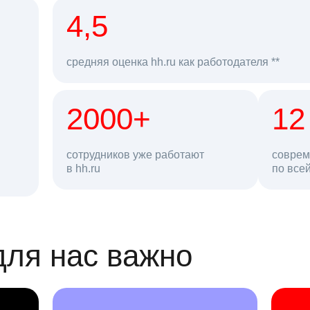
рд
4,5
средняя оценка hh.ru как работодателя **
2000+
68 млн
12
сотрудников уже работают
соврем
в hh.ru
резюме в базе
по все
ансии
для нас важно