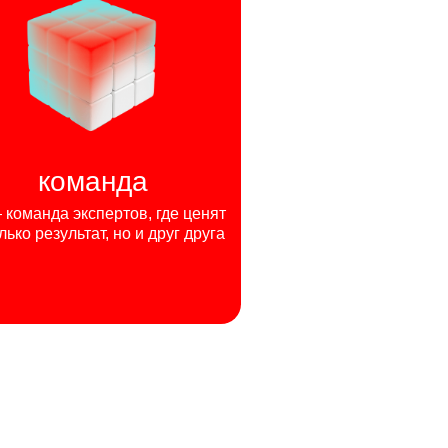
команда
команда экспертов, где ценят
лько результат, но и друг друга