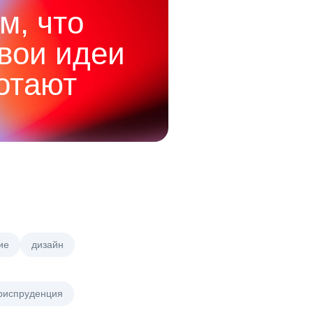
м, что
твои идеи
отают
ие
дизайн
риспруденция