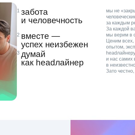
забота
мы не «зак
человечески
и человечность
за каждым р
За каждой в
вместе —
мы верим в с
Ценим всех, 
успех неизбежен
опытом, эксп
думай
headлайнеру
и нас самих 
как headлайнер
в неизвестн
Зато честно