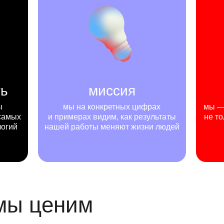
ть
миссия
ы
мы на конкретных цифрах
мы — 
самых
и примерах видим, как результаты
не то
логий
нашей работы меняют жизни людей
 мы ценим