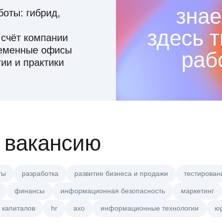
знае
оты: гибрид,
здесь 
 счёт компании
ременные офисы
раб
ии и практики
 вакансию
ты
разработка
развитие бизнеса и продажи
тестирован
финансы
информационная безопасность
маркетинг
 капиталов
hr
axo
информационные технологии
ю