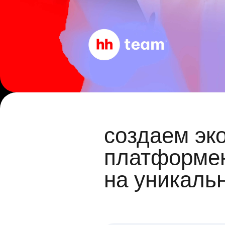
создаем эк
платформен
на уникаль