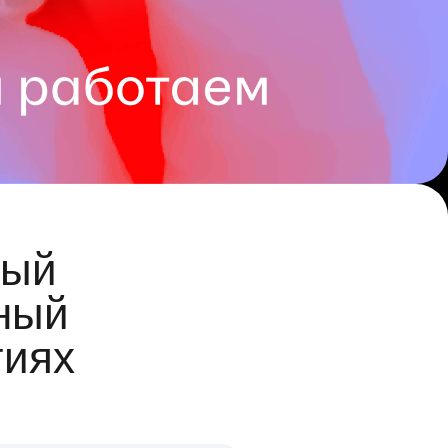
ый
ный
гиях