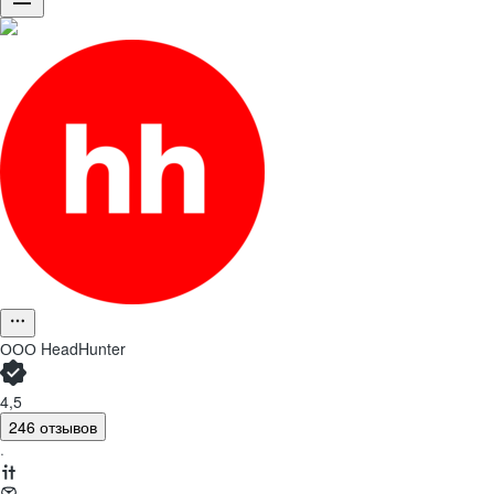
ООО
HeadHunter
4,5
246 отзывов
·