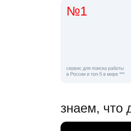
№1
1 мл
сервис для поиска работы
в России и топ-5 в мире ***
откликов на вак
знаем, что 