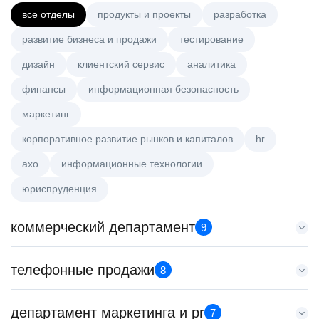
все отделы
продукты и проекты
разработка
развитие бизнеса и продажи
тестирование
дизайн
клиентский сервис
аналитика
финансы
информационная безопасность
маркетинг
корпоративное развитие рынков и капиталов
hr
axo
информационные технологии
юриспруденция
коммерческий департамент
9
Тренер по развитию компетенций продаж
телефонные продажи
8
HeadHunter::Коммерческий департамент
21 июл. 2026
Старший специалист телемаркетинга
департамент маркетинга и pr
з/п не указана
7