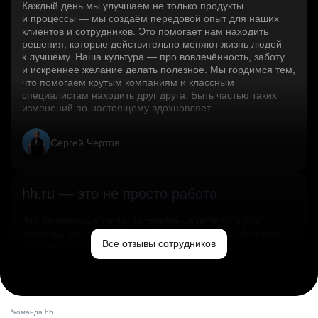
Каждый день мы улучшаем не только продукты
и процессы — мы создаём передовой опыт для наших
клиентов и сотрудников. Это помогает нам находить
решения, которые действительно меняют жизнь людей
к лучшему. Наша культура — про вовлечённость, заботу
и искреннее желание делать полезное. Мы гордимся тем,
что помогаем крутым компаниям и классным
специалистам находить друг друга. Быть частью таких
изменений по‑настоящему вдохновляет.
Сергей Чертов
hh.ru — это не просто работа
Это эмпатичные люди, заслуженные победы и дух
свободы. Мы помогаем миру и создаём лучший сервис
Все отзывы сотрудников
по поиску работы в стране.
Ольга Емельянова
*команда hh