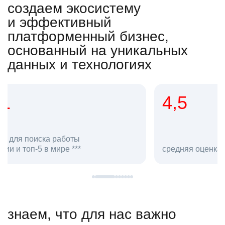
создаем экосистему
и эффективный
платформенный бизнес,
основанный на уникальных
данных и технологиях
4,5
20
сотруд
средняя оценка hh.ru как работодателя **
в hh.ru
знаем, что для нас важно