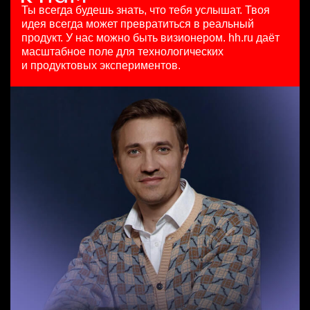
HeadHunter::Коммерческий департамент
HeadHunter::Департамент маркетинга
125000 - 175000 ₽
Ты всегда будешь знать, что тебя услышат.
Твоя
Data Scientist в Сетку
3 авг. 2026
7 авг. 2026
Ярославль
идея всегда может превратиться в реальный
HeadHunter::Analytics/Data Science
з/п не указана
з/п не указана
продукт.
У нас можно быть визионером. hh.ru даёт
29 июл. 2026
Москва
Ярославль
масштабное поле для технологических
Специалист телемаркетинга
з/п не указана
и продуктовых экспериментов.
HeadHunter::Телефонные продажи
Москва
Key Account Manager (EdTech)
13 июл. 2026
HeadHunter::Коммерческий департамент
10000000 so'm
7 авг. 2026
Ташкент
150000 ₽
Ярославль