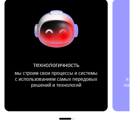
технологичность
 строим свои процессы и системы
мы на к
использованием самых передовых
и примерах в
решений и технологий
нашей работ