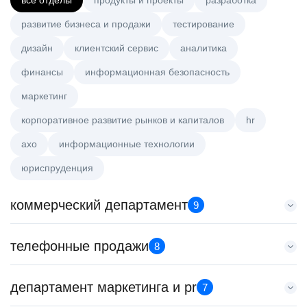
все отделы
продукты и проекты
разработка
развитие бизнеса и продажи
тестирование
дизайн
клиентский сервис
аналитика
финансы
информационная безопасность
маркетинг
корпоративное развитие рынков и капиталов
hr
axo
информационные технологии
юриспруденция
коммерческий департамент
9
Аналитик данных (направление Enterprise продаж)
телефонные продажи
8
HeadHunter::Коммерческий департамент
7 авг. 2026
Менеджер по продажам крупному бизнесу
департамент маркетинга и pr
з/п не указана
7
HeadHunter::Телефонные продажи
Москва