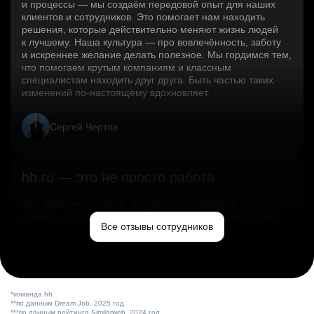
и процессы — мы создаём передовой опыт для наших
клиентов и сотрудников. Это помогает нам находить
решения, которые действительно меняют жизнь людей
к лучшему. Наша культура — про вовлечённость, заботу
и искреннее желание делать полезное. Мы гордимся тем,
что помогаем крутым компаниям и классным
специалистам находить друг друга. Быть частью таких
изменений по‑настоящему вдохновляет.
Сергей Чертов
hh.ru — это не просто работа
Это эмпатичные люди, заслуженные победы и дух
свободы. Мы помогаем миру и создаём лучший сервис
Все отзывы сотрудников
по поиску работы в стране.
Ольга Емельянова
*команда hh
**по данным Dream Job, 2025 год
***по данным рейтинга Similarweb, 2024 год