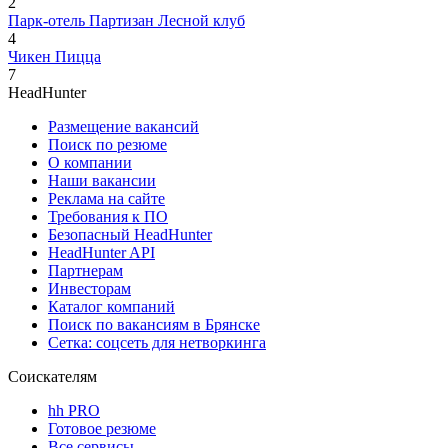
2
Парк-отель Партизан Лесной клуб
4
Чикен Пицца
7
HeadHunter
Размещение вакансий
Поиск по резюме
О компании
Наши вакансии
Реклама на сайте
Требования к ПО
Безопасный HeadHunter
HeadHunter API
Партнерам
Инвесторам
Каталог компаний
Поиск по вакансиям в Брянске
Сетка: соцсеть для нетворкинга
Соискателям
hh PRO
Готовое резюме
Все сервисы