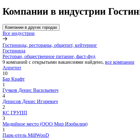
Компании в индустрии Гостин
Компании в других городах
Все индустрии
Гостиницы, рестораны, общепит, кейтеринг
Гостиница
Ресторан, общественное питание, фаст-фуд
9
компаний с открытыми вакансиями
найдено,
все компании
Аппетит
10
Бар Крафт
1
Гучков Денис Васильевич
4
Денисов Денис Игоревич
2
КС ГРУПП
3
Мидийное место (ООО Мир Изобилия)
1
Парк-отель MillWooD