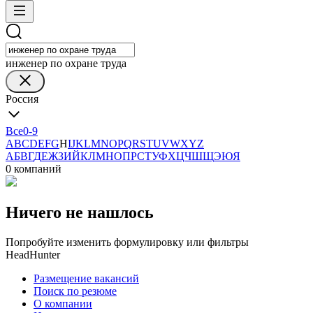
инженер по охране труда
Россия
Все
0-9
A
B
C
D
E
F
G
H
I
J
K
L
M
N
O
P
Q
R
S
T
U
V
W
X
Y
Z
А
Б
В
Г
Д
Е
Ж
З
И
Й
К
Л
М
Н
О
П
Р
С
Т
У
Ф
Х
Ц
Ч
Ш
Щ
Э
Ю
Я
0 компаний
Ничего не нашлось
Попробуйте изменить формулировку или фильтры
HeadHunter
Размещение вакансий
Поиск по резюме
О компании