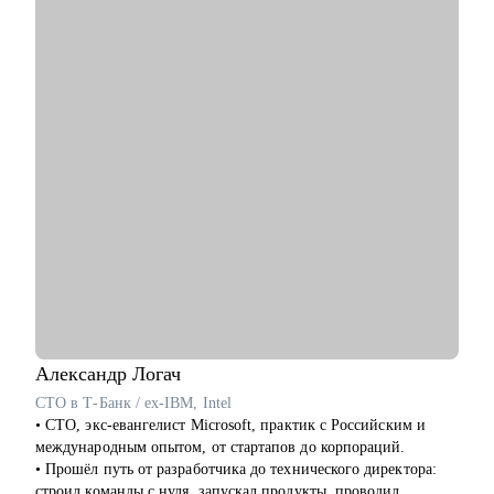
• Провел рефакторинг legacy-кода, увеличив скорость прогона
1500 тестов в среднем в 3.5 раза.
С чем помогу:
• Расскажу как перейти в IT из другой сферы. Расскажу про
специфику работы в IT-компаниях.
• Помогу написать сильное резюме, которое приведет вас к
офферу.
• Напишу индивидуальный план развития карьеры/навыков.
• Помогу подготовиться к собеседованию и получить оффер.
• Научу писать тесты на Python. Помогу стартануть
автоматизацию на вашем проекте.
• Если вы тимлид, помогу организовать командные процессы,
улучшить взаимодействие с бизнесом, презентовать
результаты работы команды.
• Расскажу, как организовать процесс найма в команду.
Александр
Логач
Кому могу помочь:
CTO в Т-Банк / ex-IBM, Intel
• Инженерам по тестированию / QA (junior, middle, senior,
• CTO, экс-евангелист Microsoft, практик с Российским и
lead).
международным опытом, от стартапов до корпораций.
• Всем, кто только собирается начать работать в области QA
• Прошёл путь от разработчика до технического директора:
или в IT.
строил команды с нуля, запускал продукты, проводил