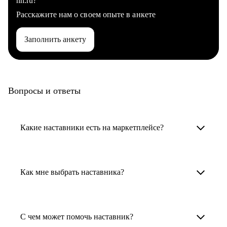
hh.ru?
Расскажите нам о своем опыте в анкете
Заполнить анкету
Вопросы и ответы
Какие наставники есть на маркетплейсе?
Карьерные наставники — это HR-
специалисты, карьерные консультанты,
Как мне выбрать наставника?
психологи, резюмерайтеры и менторы.
Умный поиск поможет в три клика выбрать
Менторы работают в ИТ, дизайне, других
наставника для достижения вашей цели.
С чем может помочь наставник?
узкоспециализированных сферах. Они