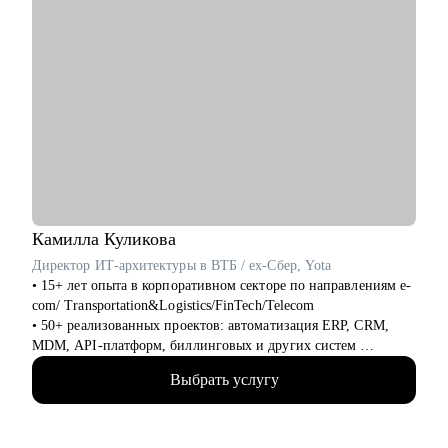
Камилла
Куликова
Директор ИТ-архитектуры в ВТБ / ex-Cбер, Yota
• 15+ лет опыта в корпоративном секторе по направлениям e-
com/ Transportation&Logistics/FinTech/Telecom
• 50+ реализованных проектов: автоматизация ERP, CRM,
MDM, API-платформ, биллинговых и других систем
• 100+ часов аудита B2B: реальная практика и понимание
Выбрать услугу
работающих решений
• 500+ собеседований проведенных для того, чтобы собрать
команды, которые действительно работают
• 4+ года эксперт в жюри хакатонов