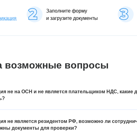
Заполните форму
фикация
и загрузите документы
а возможные вопросы
ия не на ОСН и не является плательщиком НДС, какие
ь?
специальных налоговых режимах, например, освобождены от уплаты
нной системы налогообложения, предоставьте подтверждение о п
ия не является резидентом РФ, возможно ли сотрудни
 может быть первый лист декларации с отметкой налогового органа
нужны документы для проверки?
ции через интернет или заявление о переходе на специальный на