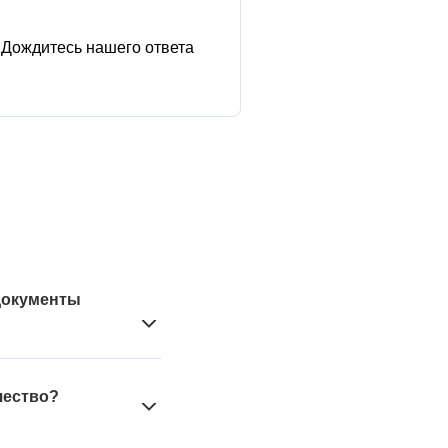
Дождитесь нашего ответа
 документы
 НДС в следствие
рименении такого
чество?
 о принятии,
логовый режим