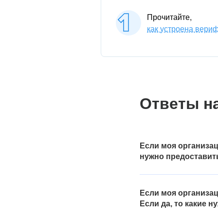
Прочитайте,
как устроена вери
Ответы н
Если моя организац
нужно предоставит
Если вы работаете на 
применения ими упрощё
Если моя организац
налогового режима. Это
Если да, то какие 
протокол сдачи деклара