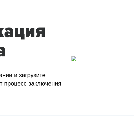
кация
а
ании и загрузите
т процесс заключения