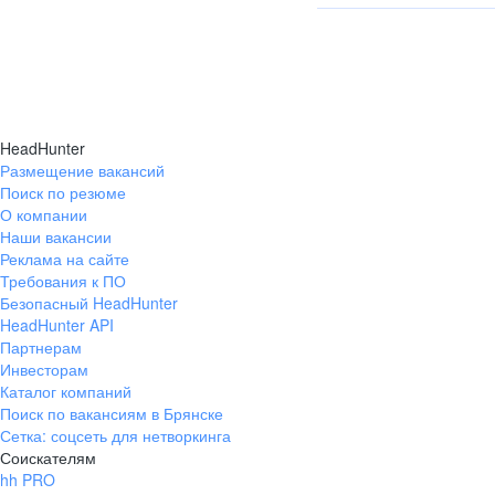
с отметкой о принятии.
Да, сотрудничество воз
В этом случае нужен б
документы:
документ о назначен
HeadHunter
документ о праве по
Размещение вакансий
для юрлиц-нерезиден
Поиск по резюме
о постановке на учёт
О компании
для юрлиц-нерезиден
Наши вакансии
свидетельства об уч
Реклама на сайте
налоговой службы № 
Требования к ПО
Безопасный HeadHunter
Отправьте их по почте 
HeadHunter API
Партнерам
Если документы полност
Инвесторам
заверенный перевод на 
Каталог компаний
о резидентстве с апост
Поиск по вакансиям в Брянске
Сетка: соцсеть для нетворкинга
Соискателям
hh PRO