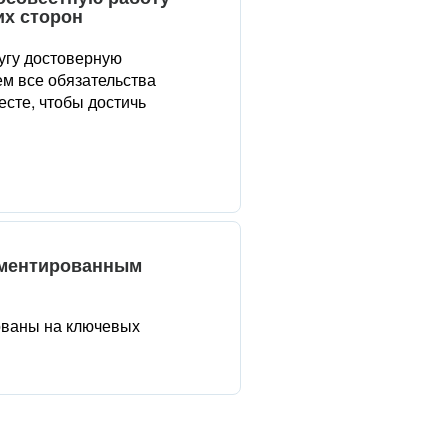
их сторон
угу достоверную
м все обязательства
сте, чтобы достичь
аментированным
ованы на ключевых