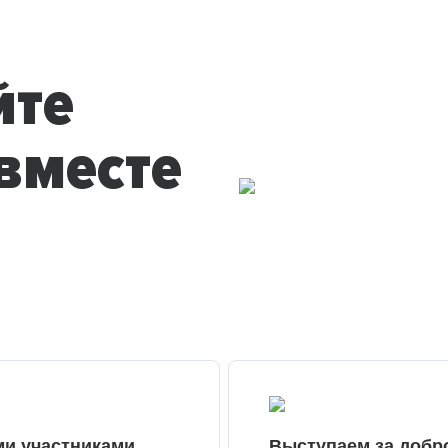
йте
вместе
ми участниками
Выступаем за добр