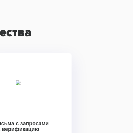
ества
исьма с запросами
а верификацию