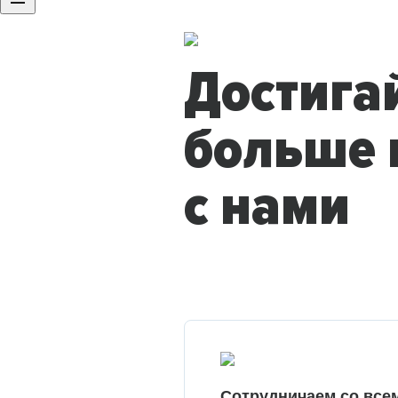
Достига
больше 
с нами
Сотрудничаем со все