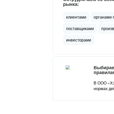
рынка:
клиентами
органами 
поставщиками
произ
инвесторами
Выбирае
правила
В ООО «Хэ
нормах де