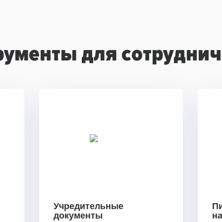
рументы для сотруднич
Учредительные
П
документы
н