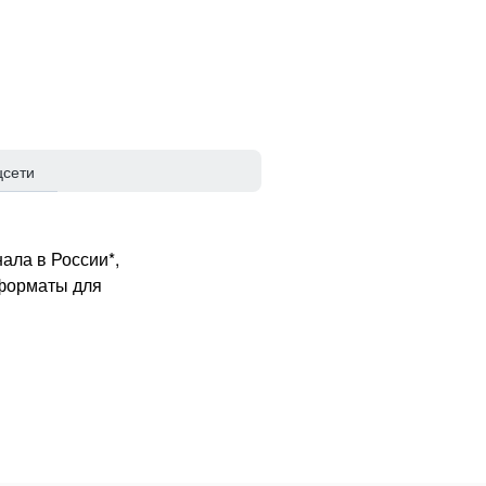
цсети
ала в России*,
 форматы для