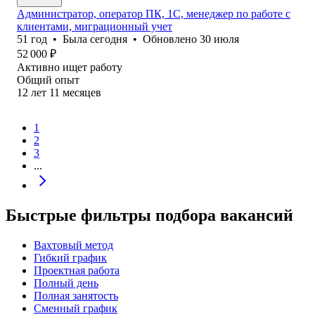
Администратор, оператор ПК, 1С, менеджер по работе с
клиентами, миграционный учет
51
год
•
Была
сегодня
•
Обновлено
30 июля
52 000
₽
Активно ищет работу
Общий опыт
12
лет
11
месяцев
1
2
3
...
Быстрые фильтры подбора вакансий
Вахтовый метод
Гибкий график
Проектная работа
Полный день
Полная занятость
Сменный график