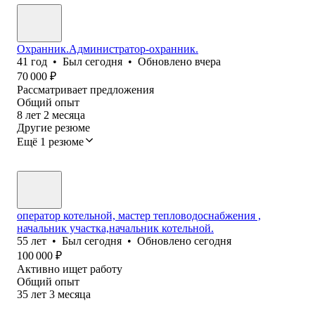
Охранник.Администратор-охранник.
41
год
•
Был
сегодня
•
Обновлено
вчера
70 000
₽
Рассматривает предложения
Общий опыт
8
лет
2
месяца
Другие резюме
Ещё 1 резюме
оператор котельной, мастер тепловодоснабжения ,
начальник участка,начальник котельной.
55
лет
•
Был
сегодня
•
Обновлено
сегодня
100 000
₽
Активно ищет работу
Общий опыт
35
лет
3
месяца