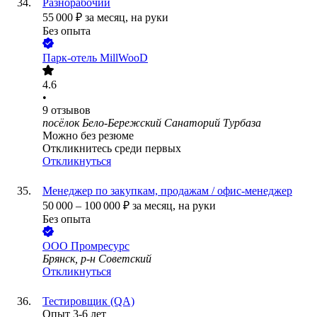
Разнорабочий
55 000
₽
за месяц,
на руки
Без опыта
Парк-отель MillWooD
4.6
•
9
отзывов
посёлок Бело-Бережский Санаторий Турбаза
Можно без резюме
Откликнитесь среди первых
Откликнуться
Менеджер по закупкам, продажам / офис-менеджер
50 000
–
100 000
₽
за месяц,
на руки
Без опыта
ООО
Промресурс
Брянск, р-н Советский
Откликнуться
Тестировщик (QA)
Опыт 3-6 лет