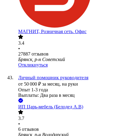
МАГНИТ, Розничная сеть. Офис
3.4
•
27887
отзывов
Брянск, р-н Советский
Откликнуться
Личный помощник руководителя
от
50 000
₽
за месяц,
на руки
Опыт 1-3 года
Выплаты: Два раза в месяц
ИП
Царь-мебель (Белодед А.В)
3.7
•
6
отзывов
Брянск, р-н Володарский