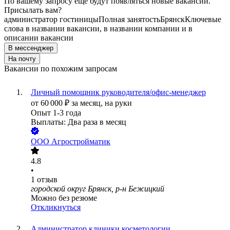
По вашему запросу ещё будут появляться новые вакансии.
Присылать вам?
администратор гостиницы
Полная занятость
Брянск
Ключевые
слова в названии вакансии, в названии компании и в
описании вакансии
В мессенджер
На почту
Вакансии по похожим запросам
Личный помощник руководителя/офис-менеджер
от
60 000
₽
за месяц,
на руки
Опыт 1-3 года
Выплаты: Два раза в месяц
ООО
Агростройматик
4.8
•
1
отзыв
городской округ Брянск, р-н Бежицкий
Можно без резюме
Откликнуться
Администратор клиники косметологии