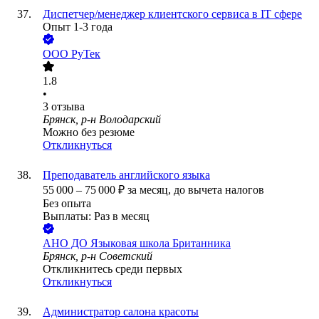
Диспетчер/менеджер клиентского сервиса в IT сфере
Опыт 1-3 года
ООО
РуТек
1.8
•
3
отзыва
Брянск, р-н Володарский
Можно без резюме
Откликнуться
Преподаватель английского языка
55 000
–
75 000
₽
за месяц,
до вычета налогов
Без опыта
Выплаты: Раз в месяц
АНО ДО Языковая школа Британника
Брянск, р-н Советский
Откликнитесь среди первых
Откликнуться
Администратор салона красоты