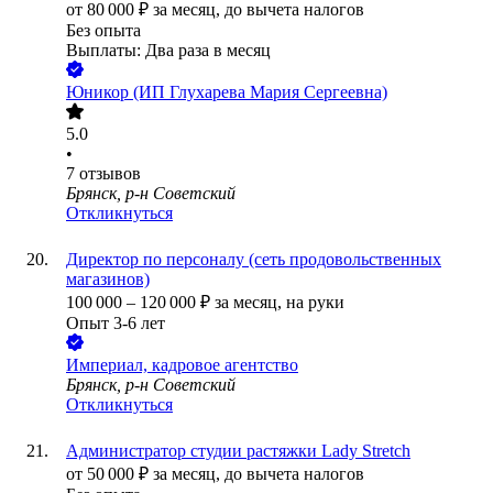
от
80 000
₽
за месяц,
до вычета налогов
Без опыта
Выплаты: Два раза в месяц
Юникор (ИП Глухарева Мария Сергеевна)
5.0
•
7
отзывов
Брянск, р-н Советский
Откликнуться
Директор по персоналу (сеть продовольственных
магазинов)
100 000
–
120 000
₽
за месяц,
на руки
Опыт 3-6 лет
Империал, кадровое агентство
Брянск, р-н Советский
Откликнуться
Администратор студии растяжки Lady Stretch
от
50 000
₽
за месяц,
до вычета налогов