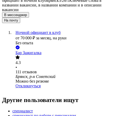
официант в ночной клуб
Брянск
5/2
6/1
Ключевые слова в
названии вакансии, в названии компании и в описании
вакансии
В мессенджер
На почту
Ночной официант в клуб
от
70 000
₽
за месяц,
на руки
Без опыта
Бар Зажигалка
4.3
•
111
отзывов
Брянск, р-н Советский
Можно без резюме
Откликнуться
Другие пользователи ищут
специалист
специалист по работе с персоналом