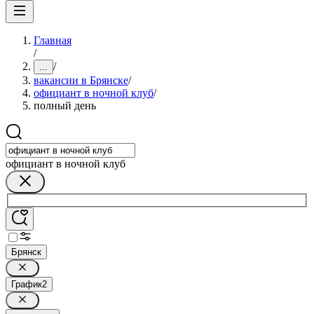
Главная
/
/
...
вакансии в Брянске
/
официант в ночной клуб
/
полный день
официант в ночной клуб
Брянск
График
2