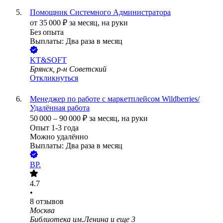
Помощник Системного Администратора
от
35 000
₽
за месяц,
на руки
Без опыта
Выплаты: Два раза в месяц
KT&SOFT
Брянск, р-н Советский
Откликнуться
Менеджер по работе с маркетплейсом Wildberries/
Удалённая работа
50 000
–
90 000
₽
за месяц,
на руки
Опыт 1-3 года
Можно удалённо
Выплаты: Два раза в месяц
BP.
4.7
•
8
отзывов
Москва
Библиотека им.Ленина
и еще
3