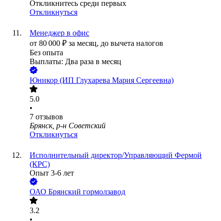
Откликнитесь среди первых
Откликнуться
Менеджер в офис
от
80 000
₽
за месяц,
до вычета налогов
Без опыта
Выплаты: Два раза в месяц
Юникор (ИП Глухарева Мария Сергеевна)
5.0
•
7
отзывов
Брянск, р-н Советский
Откликнуться
Исполнительный директор/Управляющий Фермой
(КРС)
Опыт 3-6 лет
ОАО
Брянский гормолзавод
3.2
•