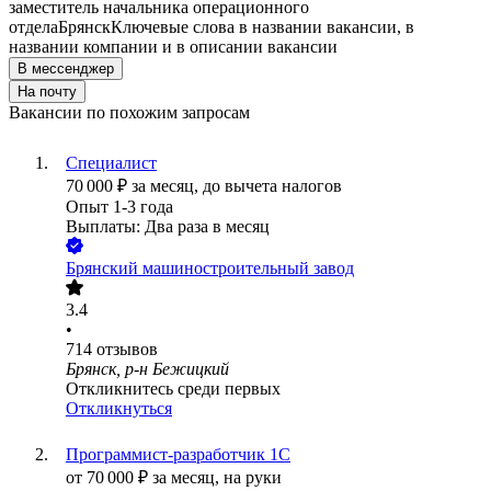
заместитель начальника операционного
отдела
Брянск
Ключевые слова в названии вакансии, в
названии компании и в описании вакансии
В мессенджер
На почту
Вакансии по похожим запросам
Специалист
70 000
₽
за месяц,
до вычета налогов
Опыт 1-3 года
Выплаты: Два раза в месяц
Брянский машиностроительный завод
3.4
•
714
отзывов
Брянск, р-н Бежицкий
Откликнитесь среди первых
Откликнуться
Программист-разработчик 1С
от
70 000
₽
за месяц,
на руки