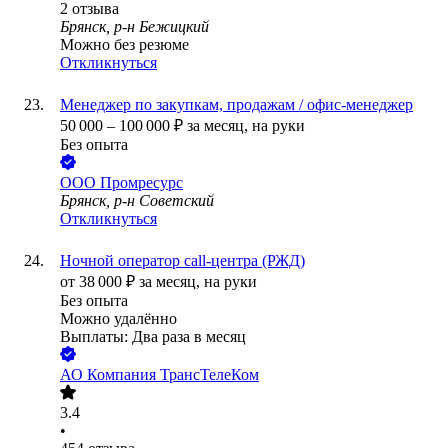
2
отзыва
Брянск, р-н Бежицкий
Можно без резюме
Откликнуться
Менеджер по закупкам, продажам / офис-менеджер
50 000
–
100 000
₽
за месяц,
на руки
Без опыта
ООО
Промресурс
Брянск, р-н Советский
Откликнуться
Ночной оператор call-центра (РЖД)
от
38 000
₽
за месяц,
на руки
Без опыта
Можно удалённо
Выплаты: Два раза в месяц
АО
Компания ТрансТелеКом
3.4
•