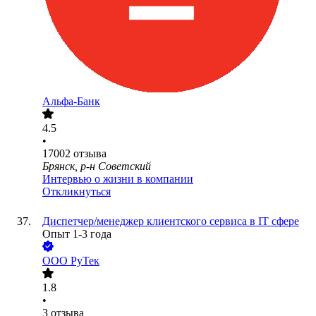
Альфа-Банк
4.5
•
17002
отзыва
Брянск, р-н Советский
Интервью о жизни в компании
Откликнуться
Диспетчер/менеджер клиентского сервиса в IT сфере
Опыт 1-3 года
ООО
РуТек
1.8
•
3
отзыва