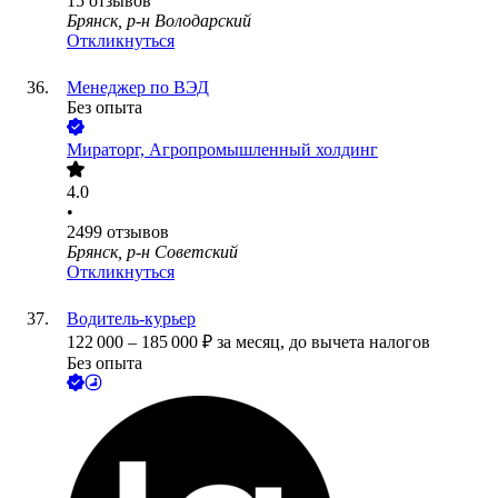
15
отзывов
Брянск, р-н Володарский
Откликнуться
Менеджер по ВЭД
Без опыта
Мираторг, Агропромышленный холдинг
4.0
•
2499
отзывов
Брянск, р-н Советский
Откликнуться
Водитель-курьер
122 000
–
185 000
₽
за месяц,
до вычета налогов
Без опыта