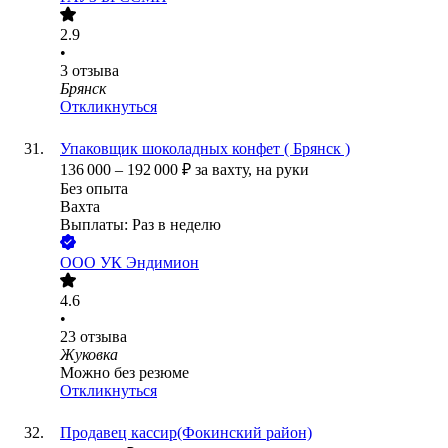
2.9
•
3
отзыва
Брянск
Откликнуться
Упаковщик шоколадных конфет ( Брянск )
136 000
–
192 000
₽
за вахту,
на руки
Без опыта
Вахта
Выплаты: Раз в неделю
ООО
УК Эндимион
4.6
•
23
отзыва
Жуковка
Можно без резюме
Откликнуться
Продавец кассир(Фокинский район)